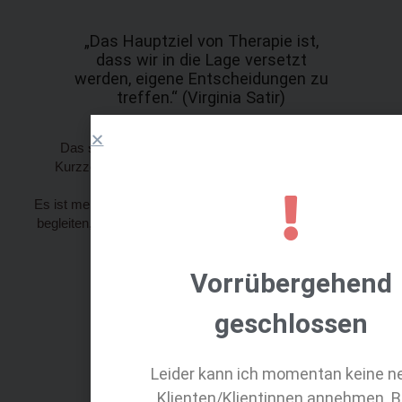
„Das Hauptziel von Therapie ist,
dass wir in die Lage versetzt
werden, eigene Entscheidungen zu
treffen.“ (Virginia Satir)
Das systemische Arbeiten versteht sich als eine
Kurzzeittherapie- es möchte Ihnen ein Stück Ihres
(Lebens-) Weges beistehen.
Es ist mein persönliches Anliegen Sie eine Wegstecke zu
begleiten, damit Sie danach gut ausgerüstet, fröhlich und
kompetent weiterziehen können.
Vorrübergehend
geschlossen
Leider kann ich momentan keine n
Klienten/Klientinnen annehmen. B