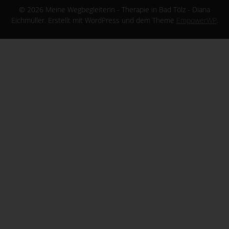
© 2026 Meine Wegbegleiterin - Therapie in Bad Tölz - Diana
Eichmüller. Erstellt mit WordPress und dem Theme
EmpowerWP
.